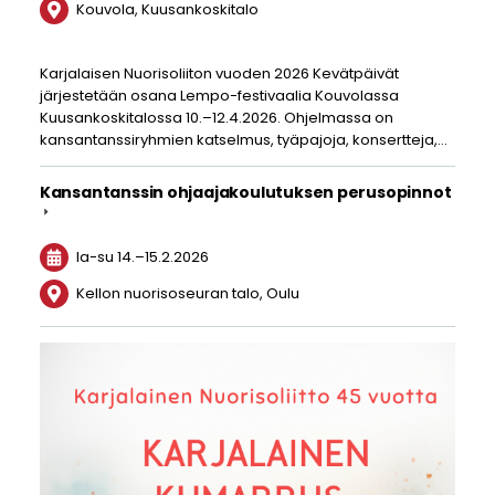
Kouvola, Kuusankoskitalo
Karjalaisen Nuorisoliiton vuoden 2026 Kevätpäivät
järjestetään osana Lempo-festivaalia Kouvolassa
Kuusankoskitalossa 10.–12.4.2026. Ohjelmassa on
kansantanssiryhmien katselmus, tyäpajoja, konsertteja,…
Kansantanssin ohjaajakoulutuksen perusopinnot
la-su
14.
–
15.2.2026
Kellon nuorisoseuran talo, Oulu