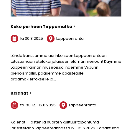
Koko perheen Tirppamatka
la 30.8.2025
Lappeenranta
Lähde kanssamme aurinkoiseen Lappeenrantaan
tutustumaan eteläkarjalaiseen elämänmenoon! Käymme
Lappeenrannan museoissa, näemme Viipurin
pienoismallin, pääsemme opastetulle
draamakierrokselle ja…
Kalenat
to-su
12.
–
15.6.2025
Lappeenranta
Kalenat – lasten ja nuorten kulttuuritapahtuma
järjestetään Lappeenrannassa 12.–15.6.2025. Tapahtuma