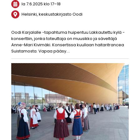
la 7.6.2025
klo 17
–
18
Helsinki, keskustakirjasto Oodi
Oodi Karjalalle -tapahtuma huipentuu Lakkautettu kylä -
konserttiin, jonka toteuttaja on muusikko ja säveltäjä
Anne-Mari Kivimäki. Konsertissa kuullaan haitaritrancea
Suistamosta. Vapaa pääsy.…