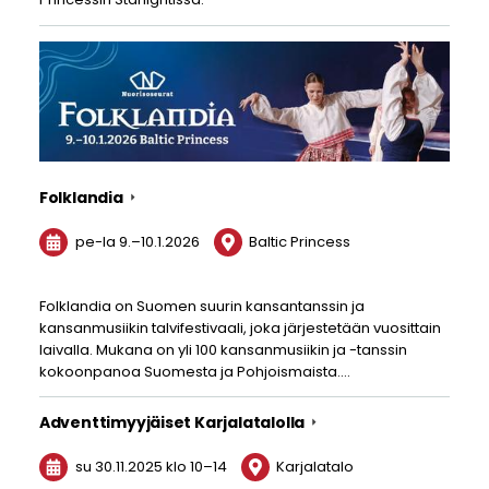
Folklandia
pe-la
9.
–
10.1.2026
Baltic Princess
Folklandia on Suomen suurin kansantanssin ja
kansanmusiikin talvifestivaali, joka järjestetään vuosittain
laivalla. Mukana on yli 100 kansanmusiikin ja -tanssin
kokoonpanoa Suomesta ja Pohjoismaista.…
Adventtimyyjäiset Karjalatalolla
su 30.11.2025
klo 10
–
14
Karjalatalo