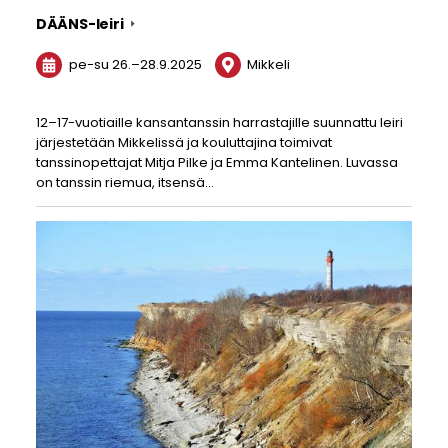
DÄÄNS-leiri
pe-su
26.
–
28.9.2025
Mikkeli
12–17-vuotiaille kansantanssin harrastajille suunnattu leiri
järjestetään Mikkelissä ja kouluttajina toimivat
tanssinopettajat Mitja Pilke ja Emma Kantelinen. Luvassa
on tanssin riemua, itsensä…