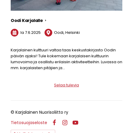
Oodi Karjalalle
la 7.6.2025
Oodi, Helsinki
Karjalainen kulttuuri valtaa taas keskustakirjasto Oodin
päivän ajaksi! Tule kokemaan karjalaisen kulttuurin
lumovoima ja osallistu erilaisiin aktiviteetteihin. Luvassa on
mm. karjalaisten pitäjien ja…
Selaa tulevia
©
Karjalainen Nuorisoliitto ry
Tietosuojaseloste
Facebook
Instagram
YouTube