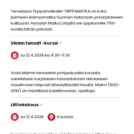
Tervetuloa Tirppamatkalle! TIRPPAMATKA on koko
perheen elämysmatka Suomen historiaan ja karjalaiseen
kulttuuriin. Hyrsylän Mutka Lohjalla vie oppitunnille 1700-
luvulta tähän päivään.…
Violan tanssit -kurssi
su 12.4.2026
klo 9:30
–
11:30
Viola Malmin tansseihin pohjautuvalla kurssilla
sukelletaan karjalaisen kansantanssin rikkaaseen
maailmaan helposti lähestyttävällä tavalla. Malmi (1932–
2010) oli merkittävä balettimestari, opettaja…
Liittokokous
su 12.4.2026
Kouvola