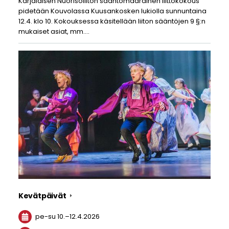
Karjalaisen Nuorisoliiton sääntömääräinen liittokokous
pidetään Kouvolassa Kuusankosken lukiolla sunnuntaina
12.4. klo 10. Kokouksessa käsitellään liiton sääntöjen 9 §:n
mukaiset asiat, mm.…
Kevätpäivät
pe-su
10.
–
12.4.2026