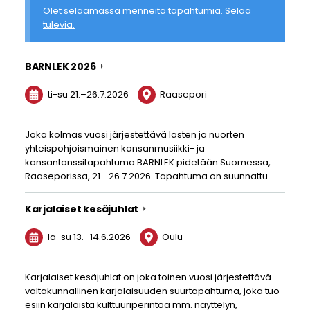
Olet selaamassa menneitä tapahtumia.
Selaa
tulevia.
BARNLEK 2026
ti-su
21.
–
26.7.2026
Raasepori
Joka kolmas vuosi järjestettävä lasten ja nuorten
yhteispohjoismainen kansanmusiikki- ja
kansantanssitapahtuma BARNLEK pidetään Suomessa,
Raaseporissa, 21.–26.7.2026. Tapahtuma on suunnattu…
Karjalaiset kesäjuhlat
la-su
13.
–
14.6.2026
Oulu
Karjalaiset kesäjuhlat on joka toinen vuosi järjestettävä
valtakunnallinen karjalaisuuden suurtapahtuma, joka tuo
esiin karjalaista kulttuuriperintöä mm. näyttelyn,