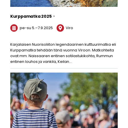
Kurppamatka 2025
pe-su
5.
–
7.9.2025
Viro
Karjalaisen Nuorisoliiton legendaarinen kulttuurimatka eli
Kurppamatka tehdään tänä vuonna Viroon. Matkohteita
ovat mm. Naissaaren entinen sotilastukikohta, Rummun
entinen louhos ja vankila, Keilan…