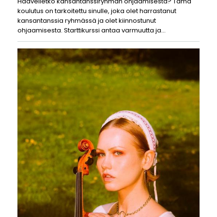
Haaveiletko kansantanssiryhmän ohjaamisesta? Tämä
koulutus on tarkoitettu sinulle, joka olet harrastanut
kansantanssia ryhmässä ja olet kiinnostunut
ohjaamisesta. Starttikurssi antaa varmuutta ja…