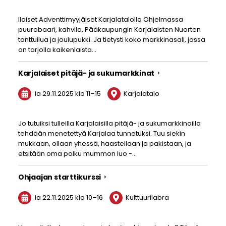
Iloiset Adventtimyyjäiset Karjalatalolla Ohjelmassa
puurobaari, kahvila, Pääkaupungin Karjalaisten Nuorten
tonttuilua ja joulupukki. Ja tietysti koko markkinasali, jossa
on tarjolla kaikenlaista…
Karjalaiset pitäjä- ja sukumarkkinat
la 29.11.2025
klo 11
–
15
Karjalatalo
Jo tutuiksi tulleilla Karjalaisilla pitäjä- ja sukumarkkinoilla
tehdään menetettyä Karjalaa tunnetuksi. Tuu siekin
mukkaan, ollaan yhessä, haastellaan ja pakistaan, ja
etsitään oma polku mummon luo -…
Ohjaajan starttikurssi
la 22.11.2025
klo 10
–
16
Kulttuurilabra