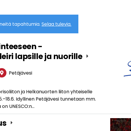
neitä tapahtumia.
Selaa tulevia.
inteeseen -
ri lapsille ja nuorille
Petäjävesi
isoliiton ja Helkanuorten liiton yhteiselle
15.–18.6. Idyllinen Petäjävesi tunnetaan mm.
ka on UNESCO:n…
tus