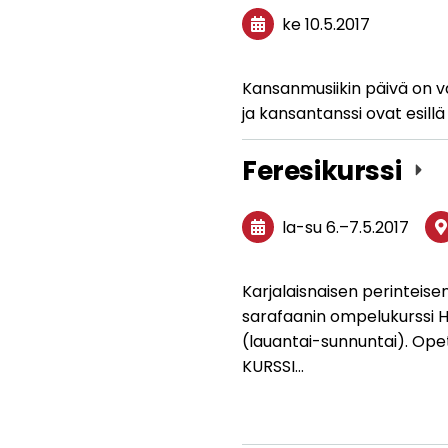
ke 10.5.2017
Kansanmusiikin päivä on v
ja kansantanssi ovat esill
Feresikurssi
la-su
6.
–
7.5.2017
Karjalaisnaisen perinteise
sarafaanin ompelukurssi He
(lauantai-sunnuntai). Ope
KURSSI…