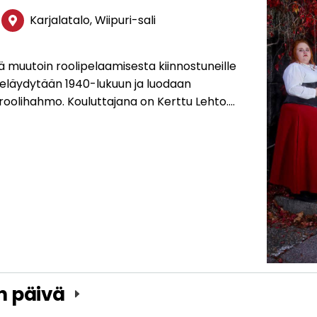
Karjalatalo, Wiipuri-sali
ä muutoin roolipelaamisesta kiinnostuneille
a eläydytään 1940-lukuun ja luodaan
roolihahmo. Kouluttajana on Kerttu Lehto.…
n päivä