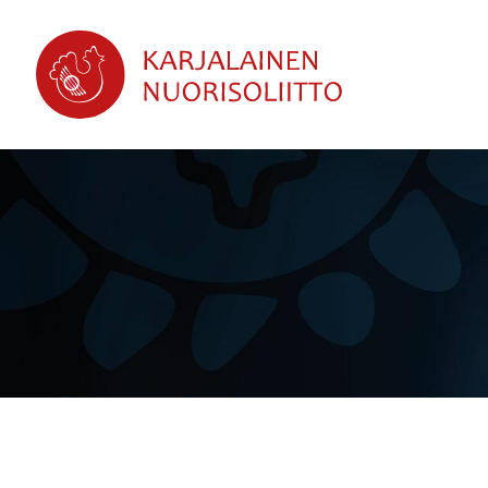
Siirry
sivun
sisältöön
Karjalainen Nuorisoliitto ry