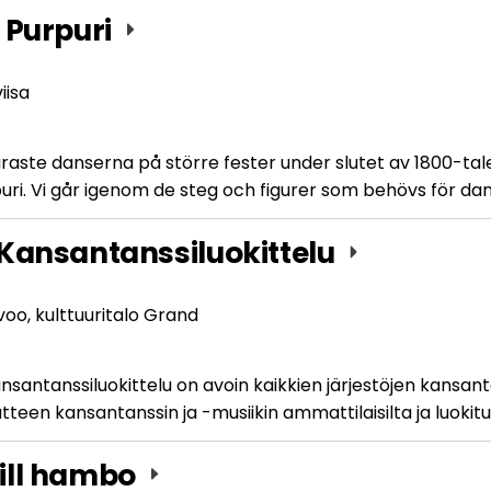
 Purpuri
iisa
äraste danserna på större fester under slutet av 1800-t
uri. Vi går igenom de steg och figurer som behövs för da
 Kansantanssiluokittelu
voo, kulttuuritalo Grand
kansantanssiluokittelu on avoin kaikkien järjestöjen kansa
tteen kansantanssin ja -musiikin ammattilaisilta ja luokit
ill hambo