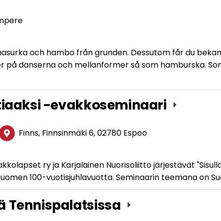
mpere
g masurka och hambo från grunden. Dessutom får du beka
ner på danserna och mellanformer så som hamburska. So
otiaaksi -evakkoseminaari
Finns, Finnsinmäki 6, 02780 Espoo
olapset ry ja Karjalainen Nuorisoliitto järjestävät "Sisull
a Suomen 100-vuotisjuhlavuotta. Seminaarin teemana on 
ä Tennispalatsissa