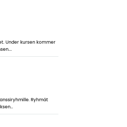
alet. Under kursen kommer
nsen.…
ntanssiryhmille. Ryhmät
uksen…