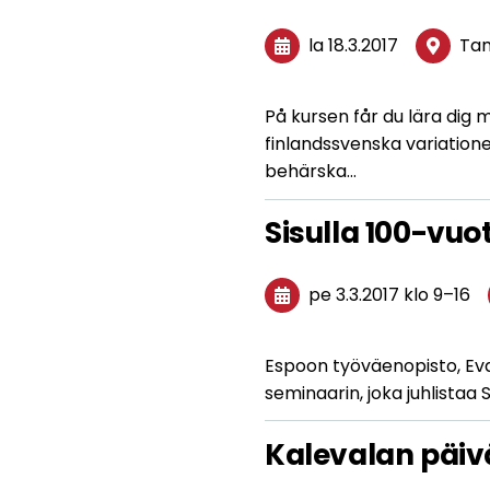
la 18.3.2017
Ta
På kursen får du lära di
finlandssvenska variatio
behärska…
Sisulla 100-vu
pe 3.3.2017
klo 9
–
16
Espoon työväenopisto, Evakk
seminaarin, joka juhlista
Kalevalan päiv