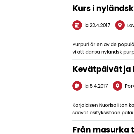
Kurs i nyländsk
la 22.4.2017
Lov
Purpuri är en av de popul
vi att dansa nyländsk purp
Kevätpäivät ja
la 8.4.2017
Por
Karjalaisen Nuorisoliiton 
saavat esityksistään palau
Från masurka t