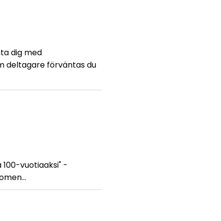
nta dig med
m deltagare förväntas du
a 100-vuotiaaksi" -
Suomen…