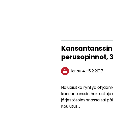
Kansantanssin
perusopinnot, 3
la-su
4.
–
5.2.2017
Haluaisitko ryhtyä ohjaa
kansantanssin harrastaja 
järjestötoiminnassa tai pä
Koulutus…