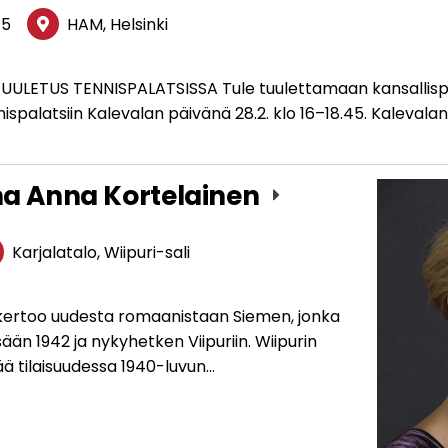
45
HAM, Helsinki
ULETUS TENNISPALATSISSA Tule tuulettamaan kansallispu
palatsiin Kalevalan päivänä 28.2. klo 16–18.45. Kalevala
ana Anna Kortelainen
Karjalatalo, Wiipuri-sali
n kertoo uudesta romaanistaan Siemen, jonka
ään 1942 ja nykyhetken Viipuriin. Wiipurin
ää tilaisuudessa 1940-luvun…