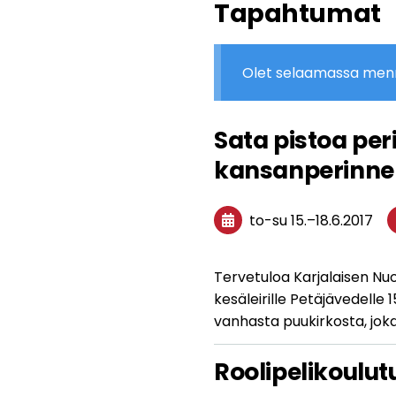
Tapahtumat
Olet selaamassa men
Sata pistoa per
kansanperinnelei
to-su
15.
–
18.6.2017
Tervetuloa Karjalaisen Nuor
kesäleirille Petäjävedelle 
vanhasta puukirkosta, jo
Roolipelikoulu