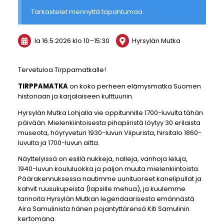
Tarkastelet mennyttä tapahtumaa.
la 16.5.2026
klo 10
–
15:30
Hyrsylän Mutka
Tervetuloa Tirppamatkalle!
TIRPPAMATKA
on koko perheen elämysmatka Suomen
historiaan ja karjalaiseen kulttuuriin.
Hyrsylän Mutka Lohjalla vie oppitunnille 1700-luvulta tähän
päivään. Mielenkiintoisesta pihapiiristä löytyy 30 erilaista
museota, höyryveturi 1930-luvun Viipurista, hirsitalo 1860-
luvulta ja 1700-luvun aitta.
Näyttelyissä on esillä nukkeja, nalleja, vanhoja leluja,
1940-luvun koululuokka ja paljon muuta mielenkiintoista.
Päärakennuksessa nautimme uunituoreet kanelipullat ja
kahvit ruusukupeista (lapsille mehua), ja kuulemme
tarinoita Hyrsylän Mutkan legendaarisesta emännästä
Aira Samulinista hänen pojantyttärensä Kiti Samulinin
kertomana.