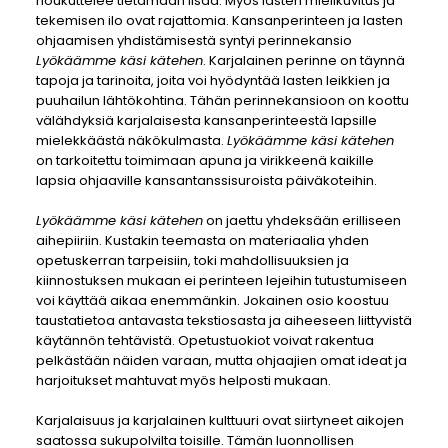
houkuttelee tietämään lisää. Myös lasten mielikuvitus ja
tekemisen ilo ovat rajattomia. Kansanperinteen ja lasten
ohjaamisen yhdistämisestä syntyi perinnekansio
Lyökäämme käsi kätehen
. Karjalainen perinne on täynnä
tapoja ja tarinoita, joita voi hyödyntää lasten leikkien ja
puuhailun lähtökohtina. Tähän perinnekansioon on koottu
välähdyksiä karjalaisesta kansanperinteestä lapsille
mielekkäästä näkökulmasta.
Lyökäämme käsi kätehen
on tarkoitettu toimimaan apuna ja virikkeenä kaikille
lapsia ohjaaville kansantanssisuroista päiväkoteihin.
Lyökäämme käsi kätehen
on jaettu yhdeksään erilliseen
aihepiiriin. Kustakin teemasta on materiaalia yhden
opetuskerran tarpeisiin, toki mahdollisuuksien ja
kiinnostuksen mukaan ei perinteen lejeihin tutustumiseen
voi käyttää aikaa enemmänkin. Jokainen osio koostuu
taustatietoa antavasta tekstiosasta ja aiheeseen liittyvistä
käytännön tehtävistä. Opetustuokiot voivat rakentua
pelkästään näiden varaan, mutta ohjaajien omat ideat ja
harjoitukset mahtuvat myös helposti mukaan.
Karjalaisuus ja karjalainen kulttuuri ovat siirtyneet aikojen
saatossa sukupolvilta toisille. Tämän luonnollisen