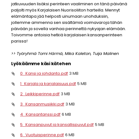
jatkuvuuden lisäksi perinteen vaaliminen on tänä päivänä
paljolti myös Karjalaisen Nuorisoliiton harteilla. Mennyt
elämäntapa jää helposti uinumaan unohduksiin,
jollemme ammenna sen sisältämiä voimavaroja tähän
päivään ja sovella vanhaa perinnettä nykyajan elämään.
Toivomme antoisia hetkiä karjalaisen kansanperinteen
parissa!
>> Työryhmä Tomi Härmä, Mika Kaleton, Tuija Malinen
Lyökäämme käsi kätehen
0_Kansi ja johdanto.pdf
3 MB
1_Karjala ja karjalaisuus.pdf
5 MB
2_Leikkiperinne.pdf
3 MB
3_Kansanmusiikki.pdf
3 MB
4_Kansantanssi.pdf
6 MB
5_Kansanpuvut ja kansallispuvut.pdf
5 MB
6_Vuotuisperinne.pdf
6 MB