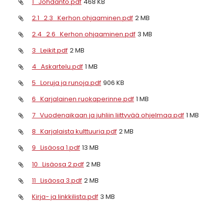
1_Johdanto.pdf
468 KB
2.1_2.3_Kerhon ohjaaminen.pdf
2 MB
2.4_2.6_Kerhon ohjaaminen.pdf
3 MB
3_Leikit.pdf
2 MB
4_Askartelu.pdf
1 MB
5_Loruja ja runoja.pdf
906 KB
6_Karjalainen ruokaperinne.pdf
1 MB
7_Vuodenaikaan ja juhliin liittyvää ohjelmaa.pdf
1 MB
8_Karjalaista kulttuuria.pdf
2 MB
9_Lisäosa 1.pdf
13 MB
10_Lisäosa 2.pdf
2 MB
11_Lisäosa 3.pdf
2 MB
Kirja- ja linkkilista.pdf
3 MB