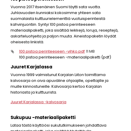
Vuonna 2017 itsenäinen Suomi täytti sata vuotta.
Juhlavuoden kunniaksi kokosimme yhteen sata
suomalaista kulttuurielementtiä vuotuisperinteistä
kahvinjuontiin. Syntyi 100 pistoa perinteeseen
materiaalipaketti, joka sisältää leikkejä, loruja, reseptejä,
askarteluohjeita ja paljon muuta. Aineistopaketin löydät
oheisesta linkistä.
100 pistoa perinteeseen -vihko.pdf
11 MB
100 pistoa perinteeseen -materiaalipaketti (pdf)
Juuret Karjalassa
Vuonna 1999 valmistunut Karjalan Liiton toimittama
kalvosarja on oiva apuväline ohjaajille, opettajille ja
muille kiinnostuneille. Kalvosarja kertoo Karjalan
historiasta ja kulttuurista.
Juuret Karjalassa -kalvosarja
Sukupuu -materiaalipaketti
Lataa tästä käyttöösi sukututkimukseen johdattava