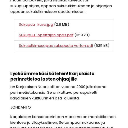
materiaalipaketti, joka sisältää täytettävän
sukupuupohjan, oppaan sukututkimukseen ja ohjaajan
oppaan sukututkimuksen opettamiseen.
Sukupuu_kuva.jpg
(2.8 MB)
Sukupuu_opettajan opas.pdf
(359 kB)
Sukututkimusopas sukupuuta varten.pdf
(535 kB)
Lyökäämme käsi kätehen! Karjalaista
perinnetietoa lasten ohjaajille
on Karjalaisen Nuorisoliiton vuonna 2000 julkaisema
perinnetietokansio. Se on kattava peruspaketti
karjalaisen kulttuurin eri osa-alueista.
JOHDANTO
Karjalaisen kansanperinteen maailma on monisäikeinen,
kiehtova ja yllätyksellinen. Se tempaa mukaansa ja