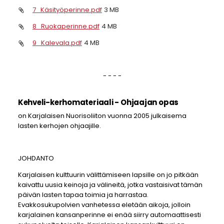
7_Käsityöperinne.pdf
3 MB
8_Ruokaperinne.pdf
4 MB
9_Kalevala.pdf
4 MB
- - - -
Kehveli-kerhomateriaali - Ohjaajan opas
on Karjalaisen Nuorisoliiton vuonna 2005 julkaisema
lasten kerhojen ohjaajille.
JOHDANTO
Karjalaisen kulttuurin välittämiseen lapsille on jo pitkään
kaivattu uusia keinoja ja välineitä, jotka vastaisivat tämän
päivän lasten tapaa toimia ja harrastaa.
Evakkosukupolvien vanhetessa eletään aikoja, jolloin
karjalainen kansanperinne ei enää siirry automaattisesti