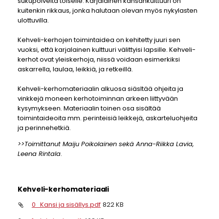
sukupolvelta toiselle. Karjalainen kansankulttuuri on
kuitenkin rikkaus, jonka halutaan olevan myös nykylasten
ulottuvilla.
Kehveli-kerhojen toimintaidea on kehitetty juuri sen
vuoksi, että karjalainen kulttuuri välittyisi lapsille. Kehveli-
kerhot ovat yleiskerhoja, niissä voidaan esimerkiksi
askarrella, laulaa, leikkiä, ja retkeillä.
Kehveli-kerhomateriaalin alkuosa siäsltää ohjeita ja
vinkkejä moneen kerhotoiminnan arkeen liittyvään
kysymykseen. Materiaalin toinen osa sisältää
toimintaideoita mm. perinteisiä leikkejä, askarteluohjeita
ja perinnehetkiä.
>>Toimittanut Maiju Poikolainen sekä Anna-Riikka Lavia,
Leena Rintala
.
Kehveli-kerhomateriaali
0_Kansi ja sisällys.pdf
822 KB