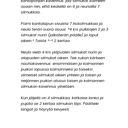
kantapohjan kavennus: jaa silmukat kolmeen
osaan niin, että keskellä on 6 ja reunoilla 7
silmukkaa.
Poimi kantalapun sivuista 7 lisäsilmukkaa ja
neulo terän suora osuus: *4 krs puikkojen 2 ja 3
silmukat nurin (jalkaterän päälle) ja loput
oikein.* Toista *-* 2 kertaa.
Neulo vielä 4 krs yläpuolen silmukat nurin ja
alapuolen silmukat oikein. Tee sukan kärkeen
nauhakavennus: ensimmäisen ja kolmannen
puikon lopussa kolmanneksi ja toiseksi
viimeiset silmukat oikein yhteen ja toisen ja
neljännen puikon alussa toisen ja kolmannen
silmukan kavennus ylivetäen.
Kun jäljellä on 4 silmukkaa, katkaise lanka ja
pujota se 2 kertaa silmukan läpi. Päättele
langat ja höyrytä kevyesti.