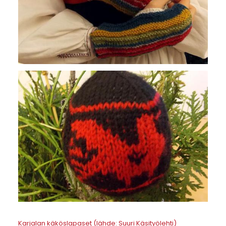
Karjalan käköslapaset (lähde: Suuri Käsityölehti)