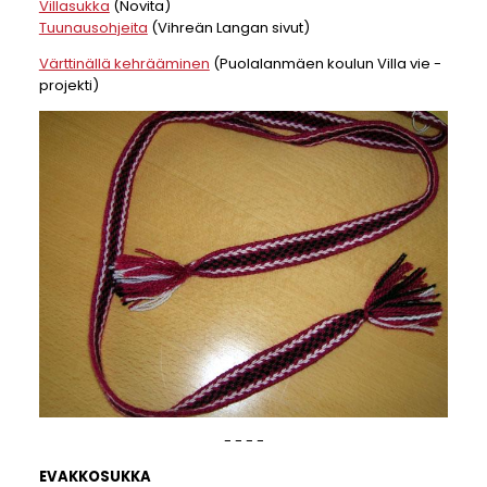
Villasukka
(Novita)
Tuunausohjeita
(Vihreän Langan sivut)
Värttinällä kehrääminen
(Puolalanmäen koulun Villa vie -
projekti)
- - - -
EVAKKOSUKKA