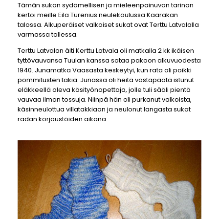
Tämän sukan sydämellisen ja mieleenpainuvan tarinan
kertoi meille Eila Turenius neulekoulussa Kaarakan
talossa. Alkuperäiset valkoiset sukat ovat Terttu Latvalalla
varmassa tallessa.
Terttu Latvalan äiti Kerttu Latvala oli matkalla 2 kk ikäisen
tyttövauvansa Tuulan kanssa sotaa pakoon alkuvuodesta
1940. Junamatka Vaasasta keskeytyi, kun rata oli poikki
pommitusten takia. Junassa oli heitä vastapäätä istunut
eläkkeellä oleva käsityönopettaja, jolle tuli sääli pientä
vauvaa ilman tossuja. Niinpä hän oli purkanut valkoista,
käsinneulottua villatakkiaan ja neulonut langasta sukat
radan korjaustöiden aikana.