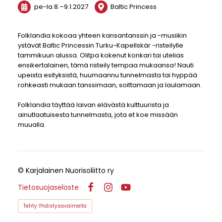
pe-la
8.
–
9.1.2027
Baltic Princess
Folklandia kokoaa yhteen kansantanssin ja -musiikin
ystävät Baltic Princessin Turku-Kapellskär -risteilylle
tammikuun alussa. Olitpa kokenut konkari tai utelias
ensikertalainen, tämä risteily tempaa mukaansa! Nauti
upeista esityksistä, huumaannu tunnelmasta tai hyppää
rohkeasti mukaan tanssimaan, soittamaan ja laulamaan.
Folklandia täyttää laivan elävästä kulttuurista ja
ainutlaatuisesta tunnelmasta, jota et koe missään
muualla.
©
Karjalainen Nuorisoliitto ry
Tietosuojaseloste
Facebook
Instagram
YouTube
Tehty Yhdistysavaimella