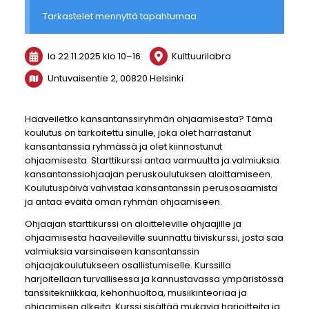
Tarkastelet mennyttä tapahtumaa.
la 22.11.2025
klo 10
–
16
Kulttuurilabra
Untuvaisentie 2, 00820 Helsinki
Haaveiletko kansantanssiryhmän ohjaamisesta? Tämä
koulutus on tarkoitettu sinulle, joka olet harrastanut
kansantanssia ryhmässä ja olet kiinnostunut
ohjaamisesta. Starttikurssi antaa varmuutta ja valmiuksia
kansantanssiohjaajan peruskoulutuksen aloittamiseen.
Koulutuspäivä vahvistaa kansantanssin perusosaamista
ja antaa eväitä oman ryhmän ohjaamiseen.
Ohjaajan starttikurssi on aloitteleville ohjaajille ja
ohjaamisesta haaveileville suunnattu tiiviskurssi, josta saa
valmiuksia varsinaiseen kansantanssin
ohjaajakoulutukseen osallistumiselle. Kurssilla
harjoitellaan turvallisessa ja kannustavassa ympäristössä
tanssitekniikkaa, kehonhuoltoa, musiikinteoriaa ja
ohjaamisen alkeita. Kurssi sisältää mukavia harjoitteita ja