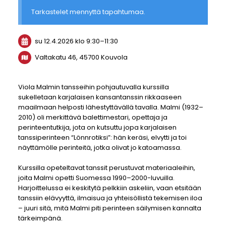
Tarkastelet mennyttä tapahtumaa.
su 12.4.2026
klo 9:30
–
11:30
Valtakatu 46, 45700 Kouvola
Viola Malmin tansseihin pohjautuvalla kurssilla
sukelletaan karjalaisen kansantanssin rikkaaseen
maailmaan helposti lähestyttävällä tavalla. Malmi (1932–
2010) oli merkittävä balettimestari, opettaja ja
perinteentutkija, jota on kutsuttu jopa karjalaisen
tanssiperinteen “Lönnrotiksi”: hän keräsi, elvytti ja toi
näyttämölle perinteitä, jotka olivat jo katoamassa.
Kurssilla opeteltavat tanssit perustuvat materiaaleihin,
joita Malmi opetti Suomessa 1990–2000-luvuilla.
Harjoittelussa ei keskitytä pelkkiin askeliin, vaan etsitään
tanssiin elävyyttä, ilmaisua ja yhteisöllistä tekemisen iloa
– juuri sitä, mitä Malmi piti perinteen säilymisen kannalta
tärkeimpänä.