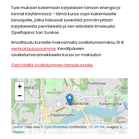
Tule mukaan kokemaan karjalaisen tanssin energia ja
tarinat käytännössä – tämä kurssi sopii kaikenlaisille
tanssijoille, jotka haluavat syventää ymmärrystään
karjalaisesta perinteestä ja sen elävästä ilmaisusta.
Opettajana Sari Suokas.
Ilmoittaudu kurssille maksamalla osallistumismaksu 10 €
verkkokaupassamme
. Kevätpäivien
osallistumisrannekkeella kurssi on maksuton.
Osta täältä osallistuminen tanssikurssille.
+
−
Leaflet
| Map data ©
OpenStreetMap
contributors,
CC-BY-SA
, Imagery ©
Mapbox