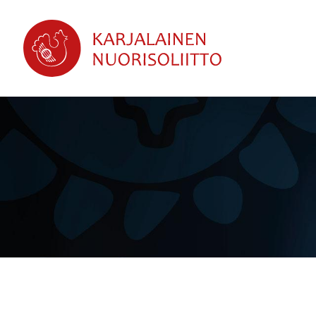
Siirry
sivun
sisältöön
Karjalainen Nuorisoliitto ry