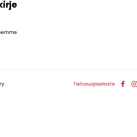
irje
jeemme.
ry
Tietosuojaseloste
Faceb
In