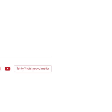
Tehty Yhdistysavaimella
ook
stagram
YouTube