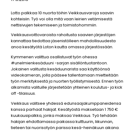
Lotto palkkaa 10 nuorta töihin Veikkausvaroja saaviin
kohteisiin. Työ voi olla mitä vaan leirien vetämisestä
nettisivujen tekemiseen ja toimistohommiin.
Veikkausvoittovaroista rahoitusta saavien järjestöjen
kannattaa tiedottaa jäsenistölleen mahdollisuudesta
anoa kesätyötä Loton kautta omassa järjestössään.
Kymmenen valittua osallistuvat työn ohessa
#unelmienkesäduuni -sarjan sisällöntuotantoon.
Jokainen valitusta kesäduunarista saa käyttöönsä
videokameran, jolla pääsee tallentamaan mietteitään
työn merkityksestä ja nuorten työllistymisestä. Ennen työn
alkamista valituille järjestetään yhteinen koulutus- ja kick
off -tilaisuus.
Veikkaus valitsee yhdessä edunsaajakumppaneidensa
kanssa parhaat hakijat. Kesätyöstä maksetaan 1 750 €
kuukausipalkka, jonka maksaa Veikkaus. Työ tehdään
hakijan ehdottamassa paikassa kulttuurin, liikunnan,
tieteen tai nuorisotyön parissa kesä-heinäkuun aikana.