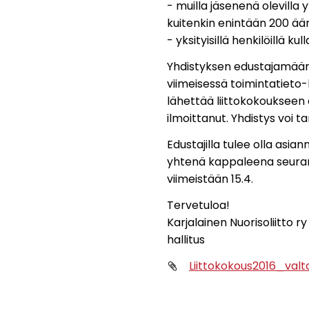
- muilla jäsenenä olevilla
kuitenkin enintään 200 ää
- yksityisillä henkilöillä kul
Yhdistyksen edustajamääri
viimeisessä toimintatieto-l
lähettää liittokokouksee
ilmoittanut. Yhdistys voi t
Edustajilla tulee olla asia
yhtenä kappaleena seurann
viimeistään 15.4.
Tervetuloa!
Karjalainen Nuorisoliitto ry
hallitus
Liittokokous2016_valta