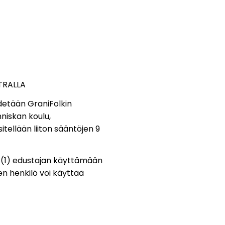
TRALLA
idetään GraniFolkin
nniskan koulu,
itellään liiton sääntöjen 9
n (1) edustajan käyttämään
en henkilö voi käyttää