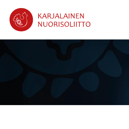
Siirry
sivun
sisältöön
Karjalainen Nuorisoliitto ry