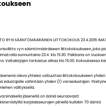
okoukseen
TO RY:N SÄÄNTÖMÄÄRÄINEN LIITTOKOKOUS 23.4.2016 IMA
risoliitto ry:n sääntömääräiseen liittokokoukseen, joka p
 Imatralla sunnuntaina 23.4. klo 15.30. Paikkana on Vuokse
. Valtakirjojen tarkastus alkaa klo 15.00. Kokouksessa käs
a jäsenenä oleva yhteisö valtuuttaa liittokokoukseen yhde
 edustajalle vähintään yhden (1) varaedustajan. Yksityin
iehen välityksellä.
 varsinaisella jäsenellä on ääniä seuraavasti:
kisteröidyillä karjalaisseurojen piireillä kullakin 70 ääntä