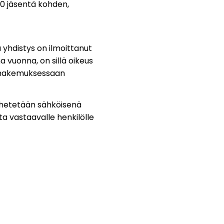
10 jäsentä kohden,
yhdistys on ilmoittanut
a vuonna, on sillä oikeus
enhakemuksessaan
 lähetetään sähköisenä
a vastaavalle henkilölle