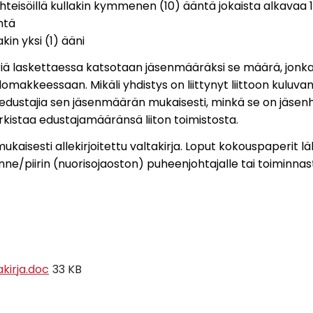
 yhteisöillä kullakin kymmenen (10) ääntä jokaista alkavaa 
ntä
lakin yksi (1) ääni
ä laskettaessa katsotaan jäsenmääräksi se määrä, jonka 
omakkeessaan. Mikäli yhdistys on liittynyt liittoon kuluvan
n edustajia sen jäsenmäärän mukaisesti, minkä se on jäs
arkistaa edustajamääränsä liiton toimistosta.
nmukaisesti allekirjoitettu valtakirja. Loput kokouspaperit
e/piirin (nuorisojaoston) puheenjohtajalle tai toiminnast
kirja.doc
33 KB