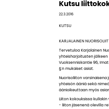
Kutsu liittok
22.3.2016
KUTSU
KARJALAINEN NUORISOLIIT
Tervetuloa Karjalainen Nuo
yhteisharjoitusten jälkeen
Vuoksenniskantie 96, Imatra
§:n mukaiset asiat.
Nuorisoliiton varsinaisen
yhteisön ääniä sekä nimeää
äänioikeuttaan myös asiam
Liiton kokouksissa kullakin
- liiton jäsenenä olevilla re