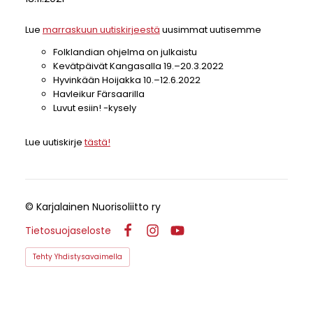
Lue
marraskuun uutiskirjeestä
uusimmat uutisemme
Folklandian ohjelma on julkaistu
Kevätpäivät Kangasalla 19.–20.3.2022
Hyvinkään Hoijakka 10.–12.6.2022
Havleikur Färsaarilla
Luvut esiin! -kysely
Lue uutiskirje
tästä!
©
Karjalainen Nuorisoliitto ry
Tietosuojaseloste
Facebook
Instagram
YouTube
Tehty Yhdistysavaimella