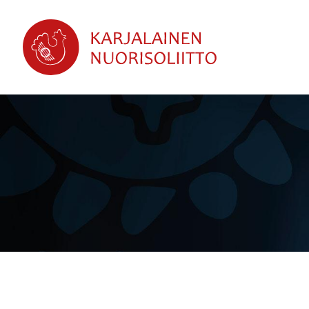
Siirry
sivun
sisältöön
Karjalainen Nuorisoliitto ry