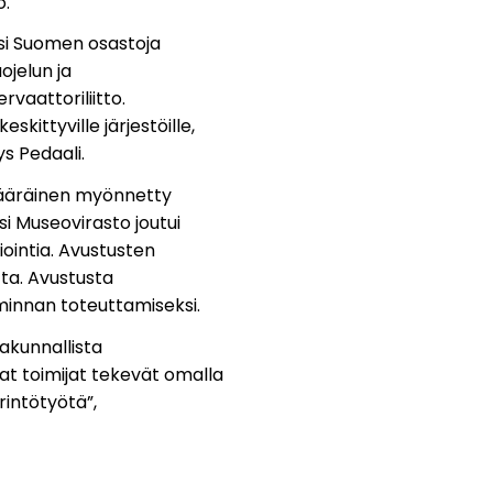
ö.
ksi Suomen osastoja
ojelun ja
vaattoriliitto.
ittyville järjestöille,
s Pedaali.
määräinen myönnetty
i Museovirasto joutui
ointia. Avustusten
tta. Avustusta
iminnan toteuttamiseksi.
akunnallista
at toimijat tekevät omalla
rintötyötä”,