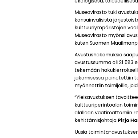
ekologisesti, taloudellisest
Museovirasto tuki avustuks
kansainvälisistä järjestö
kulttuuriympäristöjen vaal
Museovirasto myönsi avustu
kuten Suomen Maailmanper
Avustushakemuksia saapui
avustussumma oli 21 583 e
tekemään hakukierroksella
jakamisessa painotettiin t
myönnettiin toimijoille, jo
”Yleisavustuksen tavoittee
kulttuuriperintöalan toim
alallaan vaatimattomiin re
kehittämisjohtaja
Pirjo H
Uusia toiminta-avustuksen 