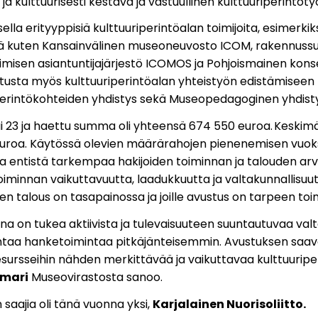
i ja kulttuurisesti kestävä ja vastuullinen kulttuuriperintöty
ella erityyppisiä kulttuuriperintöalan toimijoita, esimerki
istä kuten Kansainvälinen museoneuvosto ICOM, rakennussu
imisen asiantuntijajärjestö ICOMOS ja Pohjoismainen konser
sta myös kulttuuriperintöalan yhteistyön edistämiseen kesk
intökohteiden yhdistys sekä Museopedagoginen yhdisty
 23 ja haettu summa oli yhteensä 674 550 euroa. Keski
uroa. Käytössä olevien määrärahojen pienenemisen vuoks
 entistä tarkempaa hakijoiden toiminnan ja talouden arvi
oiminnan vaikuttavuutta, laadukkuutta ja valtakunnallisuu
iden talous on tasapainossa ja joille avustus on tarpeen to
na on tukea aktiivista ja tulevaisuuteen suuntautuvaa valt
intaa hanketoimintaa pitkäjänteisemmin. Avustuksen saav
sursseihin nähden merkittävää ja vaikuttavaa kulttuuripe
amari
Museovirastosta sanoo.
saajia oli tänä vuonna yksi,
Karjalainen Nuorisoliitto.