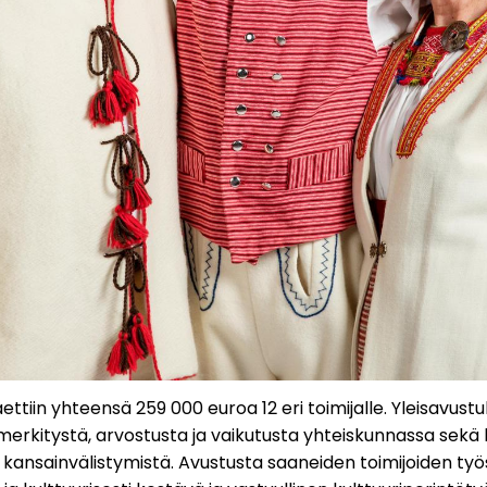
ttiin yhteensä 259 000 euroa 12 eri toimijalle. Yleisavus
merkitystä, arvostusta ja vaikutusta yhteiskunnassa sekä 
 kansainvälistymistä. Avustusta saaneiden toimijoiden työss