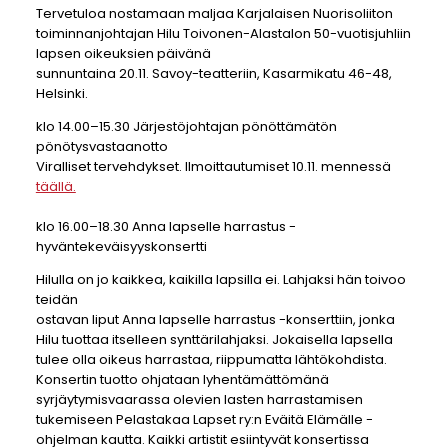
Tervetuloa nostamaan maljaa Karjalaisen Nuorisoliiton
toiminnanjohtajan Hilu Toivonen-Alastalon 50-vuotisjuhliin
lapsen oikeuksien päivänä
sunnuntaina 20.11. Savoy-teatteriin, Kasarmikatu 46-48,
Helsinki.
klo 14.00–15.30 Järjestöjohtajan pönöttämätön
pönötysvastaanotto
Viralliset tervehdykset. Ilmoittautumiset 10.11. mennessä
täällä.
klo 16.00–18.30 Anna lapselle harrastus -
hyväntekeväisyyskonsertti
Hilulla on jo kaikkea, kaikilla lapsilla ei. Lahjaksi hän toivoo
teidän
ostavan liput Anna lapselle harrastus -konserttiin, jonka
Hilu tuottaa itselleen synttärilahjaksi. Jokaisella lapsella
tulee olla oikeus harrastaa, riippumatta lähtökohdista.
Konsertin tuotto ohjataan lyhentämättömänä
syrjäytymisvaarassa olevien lasten harrastamisen
tukemiseen Pelastakaa Lapset ry:n Eväitä Elämälle -
ohjelman kautta. Kaikki artistit esiintyvät konsertissa