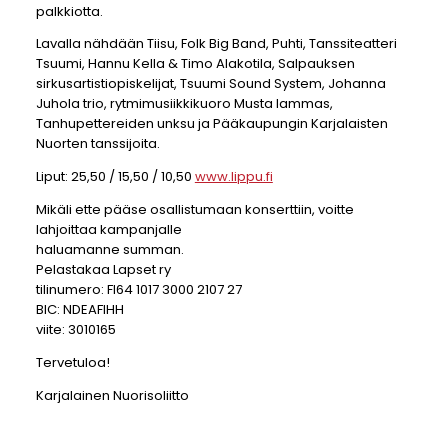
palkkiotta.
Lavalla nähdään Tiisu, Folk Big Band, Puhti, Tanssiteatteri
Tsuumi, Hannu Kella & Timo Alakotila, Salpauksen
sirkusartistiopiskelijat, Tsuumi Sound System, Johanna
Juhola trio, rytmimusiikkikuoro Musta lammas,
Tanhupettereiden unksu ja Pääkaupungin Karjalaisten
Nuorten tanssijoita.
Liput: 25,50 / 15,50 / 10,50
www.lippu.fi
Mikäli ette pääse osallistumaan konserttiin, voitte
lahjoittaa kampanjalle
haluamanne summan.
Pelastakaa Lapset ry
tilinumero: FI64 1017 3000 2107 27
BIC: NDEAFIHH
viite: 3010165
Tervetuloa!
Karjalainen Nuorisoliitto