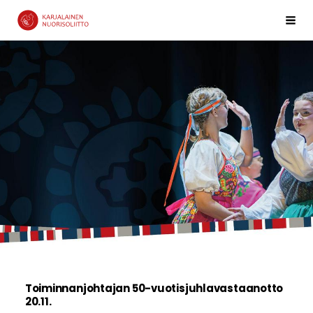
Siirry
Val
Karjalainen Nuorisoliitto ry
sivun
sisältöön
Toiminnanjohtajan 50-vuotisjuhlavastaanotto
20.11.