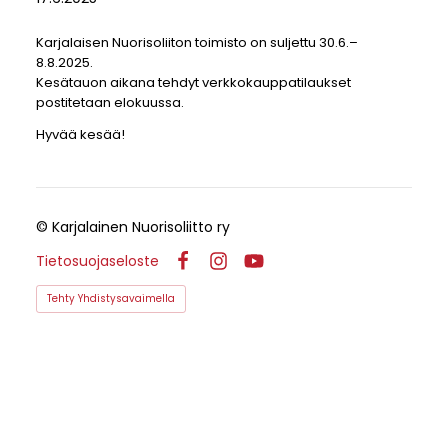
Karjalaisen Nuorisoliiton toimisto on suljettu 30.6.–
8.8.2025.
Kesätauon aikana tehdyt verkkokauppatilaukset
postitetaan elokuussa.
Hyvää kesää!
©
Karjalainen Nuorisoliitto ry
Tietosuojaseloste
Facebook
Instagram
YouTube
Tehty Yhdistysavaimella