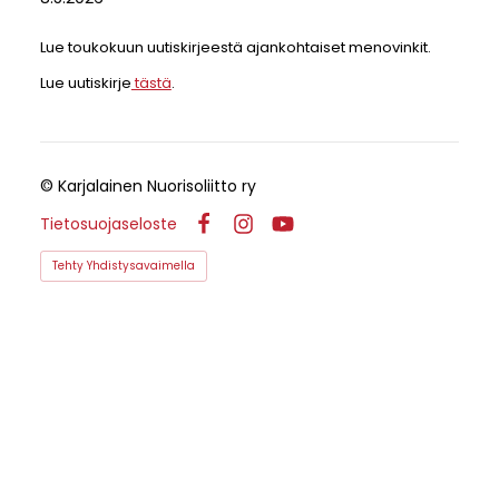
Lue toukokuun uutiskirjeestä ajankohtaiset menovinkit.
Lue uutiskirje
tästä
.
©
Karjalainen Nuorisoliitto ry
Tietosuojaseloste
Facebook
Instagram
YouTube
Tehty Yhdistysavaimella