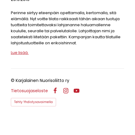
Perinne siirtyy eteenpäin opettamalla, kertomalla, sitä
elämällä. Nyt voitte tilata raikkaasti tähän aikaan tuotuja
tuotteita toimitettavaksi lahjananne haluamallenne
koululle, seuralle tai palvelutalolle. Lahjoittajan nimi ja
saateteksti liitetään pakettiin. Kampanjan kautta tilatuille
lahjoitustuotteille on erikoishinnat.
Lue lisää.
©
Karjalainen Nuorisoliitto ry
Tietosuojaseloste
Facebook
Instagram
YouTube
Tehty Yhdistysavaimella