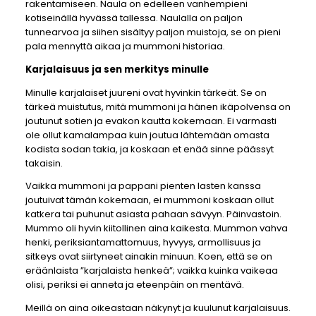
rakentamiseen. Naula on edelleen vanhempieni
kotiseinällä hyvässä tallessa. Naulalla on paljon
tunnearvoa ja siihen sisältyy paljon muistoja, se on pieni
pala mennyttä aikaa ja mummoni historiaa.
Karjalaisuus ja sen merkitys minulle
Minulle karjalaiset juureni ovat hyvinkin tärkeät. Se on
tärkeä muistutus, mitä mummoni ja hänen ikäpolvensa on
joutunut sotien ja evakon kautta kokemaan. Ei varmasti
ole ollut kamalampaa kuin joutua lähtemään omasta
kodista sodan takia, ja koskaan et enää sinne päässyt
takaisin.
Vaikka mummoni ja pappani pienten lasten kanssa
joutuivat tämän kokemaan, ei mummoni koskaan ollut
katkera tai puhunut asiasta pahaan sävyyn. Päinvastoin.
Mummo oli hyvin kiitollinen aina kaikesta. Mummon vahva
henki, periksiantamattomuus, hyvyys, armollisuus ja
sitkeys ovat siirtyneet ainakin minuun. Koen, että se on
eräänlaista ”karjalaista henkeä”; vaikka kuinka vaikeaa
olisi, periksi ei anneta ja eteenpäin on mentävä.
Meillä on aina oikeastaan näkynyt ja kuulunut karjalaisuus.