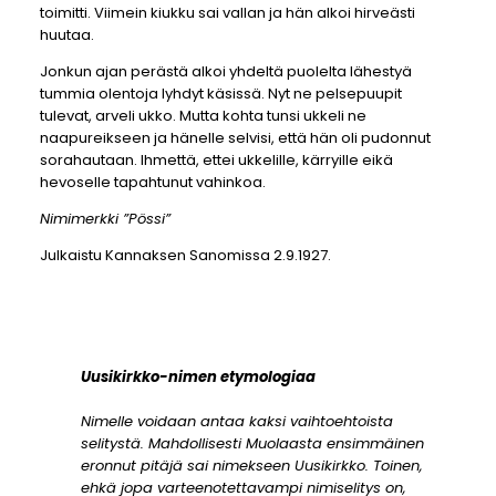
toimitti. Viimein kiukku sai vallan ja hän alkoi hirveästi
huutaa.
Jonkun ajan perästä alkoi yhdeltä puolelta lähestyä
tummia olentoja lyhdyt käsissä. Nyt ne pelsepuupit
tulevat, arveli ukko. Mutta kohta tunsi ukkeli ne
naapureikseen ja hänelle selvisi, että hän oli pudonnut
sorahautaan. Ihmettä, ettei ukkelille, kärryille eikä
hevoselle tapahtunut vahinkoa.
Nimimerkki ”Pössi”
Julkaistu Kannaksen Sanomissa 2.9.1927.
Uusikirkko-nimen etymologiaa
Nimelle voidaan antaa kaksi vaihtoehtoista
selitystä. Mahdollisesti Muolaasta ensimmäinen
eronnut pitäjä sai nimekseen Uusikirkko. Toinen,
ehkä jopa varteenotettavampi nimiselitys on,