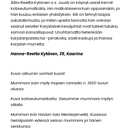
Äitini Reetta Kytönen o.s. Juusti on käynyt useat kerrat
kotiseutumatkalla, niin matkalaisena kuin oppaanakin, ja
hän kuuluu erilaisiin yhdistyksiin. Äiti on tehnyt laajaa
sukututkimusta, ja miten upeita tarinoita hän onkaan
saanut selville! Karjalaiset kesäjuhlat ovat tulleet tutuiksi,
samoin kansallispuvut. Unohtamatta tietenkään
karjalanpaistia tai -piirakoita, saati kaskuja ja ihanaa
karjalan murretta.
Hanna-Reetta Kytönen, 35, Kaarina​
Kuva-albumin vanhat kuvat:
Mummoni isän mylly Inojoen rannalla n. 1930-luvun
alussa.
Kuva kotiseutumatkalta. Seisomme mummoni myllyn
sillalla.
Mummon koti Havian talo Mesterjärvellä. Kuvassa
heinäpaalin edessä seisoo mummoni ja hänen
serkkunsa.