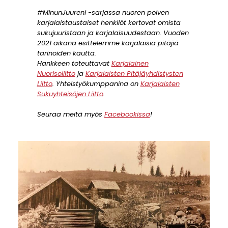
#MinunJuureni -sarjassa nuoren polven
karjalaistaustaiset henkilöt kertovat omista
sukujuuristaan ja karjalaisuudestaan. Vuoden
2021 aikana esittelemme karjalaisia pitäjiä
tarinoiden kautta.
Hankkeen toteuttavat
Karjalainen
Nuorisoliitto
ja
Karjalaisten Pitäjäyhdistysten
Liitto
. Yhteistyökumppanina on
Karjalaisten
Sukuyhteisöjen Liitto
.
Seuraa meitä myös
Facebookissa
!