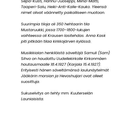
Sepä-Kusti, Hannu-Juoseppi, Miina-Matti,
Taaperi-Salu, Heiki-Anti-Kalle-Kauko. Yleensä
nimet olivat väännetty paikalliseen muotoon.
Suurimpia tiloja oli 350 hehtaarin tila
Mustaruukki, jossa 1700–1800-lukujen
vaihteessa oli Krausen lasitehdas. Anna Kask
piti pitkään tilaa kirkkojärven kylässä.
Musiikkialan henkilöistä säveltäjä Samuli (Sam)
Sihvo on haudattu Uudellekirkolle Kirkonmäen
hautausmaalle 18.4.1927 (Karjala 15.4.1927).
Erityisesti hänen säveltämänsä laulunäytelmät
Jääkärin morsian ja Hevoshuijari ovat olleet
suosittuja.
Sukuselvitys on tehty mm. Kuuterselän
Launiaisista.