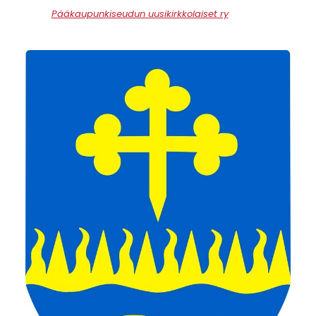
Pääkaupunkiseudun uusikirkkolaiset ry