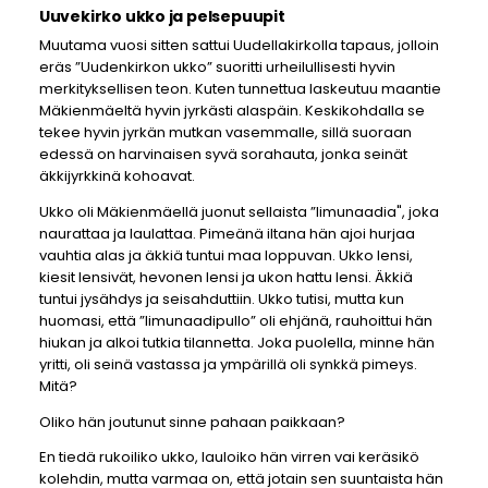
Uuvekirko ukko ja pelsepuupit
Muutama vuosi sitten sattui Uudellakirkolla tapaus, jolloin
eräs ”Uudenkirkon ukko” suoritti urheilullisesti hyvin
merkityksellisen teon. Kuten tunnettua laskeutuu maantie
Mäkienmäeltä hyvin jyrkästi alaspäin. Keskikohdalla se
tekee hyvin jyrkän mutkan vasemmalle, sillä suoraan
edessä on harvinaisen syvä sorahauta, jonka seinät
äkkijyrkkinä kohoavat.
Ukko oli Mäkienmäellä juonut sellaista ”limunaadia", joka
naurattaa ja laulattaa. Pimeänä iltana hän ajoi hurjaa
vauhtia alas ja äkkiä tuntui maa loppuvan. Ukko lensi,
kiesit lensivät, hevonen lensi ja ukon hattu lensi. Äkkiä
tuntui jysähdys ja seisahduttiin. Ukko tutisi, mutta kun
huomasi, että ”limunaadipullo” oli ehjänä, rauhoittui hän
hiukan ja alkoi tutkia tilannetta. Joka puolella, minne hän
yritti, oli seinä vastassa ja ympärillä oli synkkä pimeys.
Mitä?
Oliko hän joutunut sinne pahaan paikkaan?
En tiedä rukoiliko ukko, lauloiko hän virren vai keräsikö
kolehdin, mutta varmaa on, että jotain sen suuntaista hän