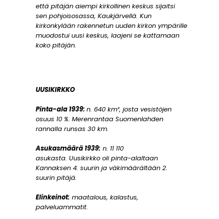
että pitäjän aiempi kirkollinen keskus sijaitsi
sen pohjoisosassa, Kaukjärvellä. Kun
kirkonkylään rakennetun uuden kirkon ympärille
muodostui uusi keskus, laajeni se kattamaan
koko pitäjän.
UUSIKIRKKO
Pinta-ala 1939:
n. 640 km², josta vesistöjen
osuus 10 %. Merenrantaa Suomenlahden
rannalla runsas 30 km.
Asukasmäärä 1939:
n. 11 110
asukasta. Uusikirkko oli pinta-alaltaan
Kannaksen 4. suurin ja väkimäärältään 2.
suurin pitäjä.
Elinkeinot:
maatalous, kalastus,
palveluammatit.