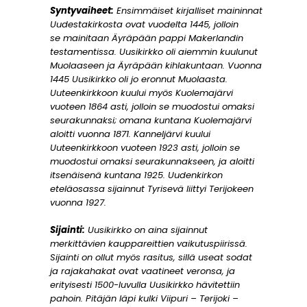
Syntyvaiheet:
Ensimmäiset kirjalliset maininnat
Uudestakirkosta ovat vuodelta 1445, jolloin
se mainitaan Äyräpään pappi Makerlandin
testamentissa. Uusikirkko oli aiemmin kuulunut
Muolaaseen ja Äyräpään kihlakuntaan. Vuonna
1445 Uusikirkko oli jo eronnut Muolaasta.
Uuteenkirkkoon kuului myös Kuolemajärvi
vuoteen 1864 asti, jolloin se muodostui omaksi
seurakunnaksi; omana kuntana Kuolemajärvi
aloitti vuonna 1871. Kanneljärvi kuului
Uuteenkirkkoon vuoteen 1923 asti, jolloin se
muodostui omaksi seurakunnakseen, ja aloitti
itsenäisenä kuntana 1925. Uudenkirkon
eteläosassa sijainnut Tyrisevä liittyi Terijokeen
vuonna 1927.
Sijainti:
Uusikirkko on aina sijainnut
merkittävien kauppareittien vaikutuspiirissä.
Sijainti on ollut myös rasitus, sillä useat sodat
ja rajakahakat ovat vaatineet veronsa, ja
erityisesti 1500-luvulla Uusikirkko hävitettiin
pahoin. Pitäjän läpi kulki Viipuri – Terijoki –