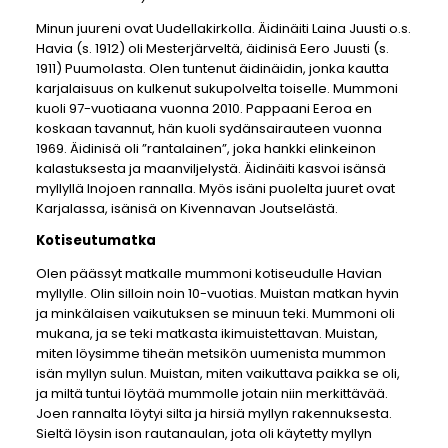
Minun juureni ovat Uudellakirkolla. Äidinäiti Laina Juusti o.s.
Havia (s. 1912) oli Mesterjärveltä, äidinisä Eero Juusti (s.
1911) Puumolasta. Olen tuntenut äidinäidin, jonka kautta
karjalaisuus on kulkenut sukupolvelta toiselle. Mummoni
kuoli 97-vuotiaana vuonna 2010. Pappaani Eeroa en
koskaan tavannut, hän kuoli sydänsairauteen vuonna
1969. Äidinisä oli ”rantalainen”, joka hankki elinkeinon
kalastuksesta ja maanviljelystä. Äidinäiti kasvoi isänsä
myllyllä Inojoen rannalla. Myös isäni puolelta juuret ovat
Karjalassa, isänisä on Kivennavan Joutselästä.
Kotiseutumatka
Olen päässyt matkalle mummoni kotiseudulle Havian
myllylle. Olin silloin noin 10-vuotias. Muistan matkan hyvin
ja minkälaisen vaikutuksen se minuun teki. Mummoni oli
mukana, ja se teki matkasta ikimuistettavan. Muistan,
miten löysimme tiheän metsikön uumenista mummon
isän myllyn sulun. Muistan, miten vaikuttava paikka se oli,
ja miltä tuntui löytää mummolle jotain niin merkittävää.
Joen rannalta löytyi silta ja hirsiä myllyn rakennuksesta.
Sieltä löysin ison rautanaulan, jota oli käytetty myllyn