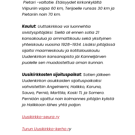
Pietari -valtatie. Etäisyydet kirkonkylältä
Viipuriin vajaa 60 km, Terijoelle runsas 30 km ja
Pietariin noin 70 km.
Koulut:
Uuttakirkkoa voi luonnehtia
sivistyspitäjäksi. Siellä oli ennen sotia 21
kansakoulua ja ammattikoulu sekä yksityinen
yhteiskoulu vuosina 1928–1934. Lisäksi pitäjässä
sijaitsi maamieskoulu ja kotitalouskoulu.
Uudenkirkon kansanopisto jäi Kanneljärven
puolelle sen muodostettua oman kunnan.
Uusikirkkosten sijoituspaikat:
Sotien jälkeen
Uudenkirkon asukkaiden sijoituspaikoiksi
vahvistettiin Angelniemi, Halikko, Karuna,
Sauvo, Perniö, Marttila, Koski TL ja Somero.
Perniöön sijoittui noin kolmannes pitäjän kylistä
ja Halikkoon lähes yhtä paljon.
Uusikirkko-seura ry
Turun Uusikirkko-kerho r
y