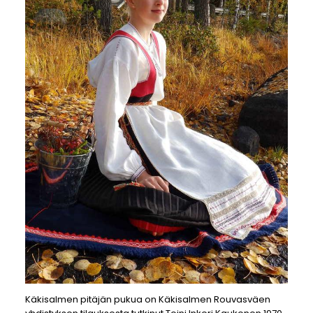
Käkisalmen pitäjän pukua on Käkisalmen Rouvasväen