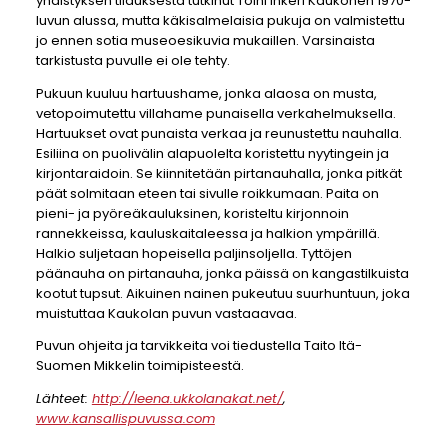
yhdistyksen tilauksesta tutkinut Toini Inkeri Kaukonen 1970-
luvun alussa, mutta käkisalmelaisia pukuja on valmistettu
jo ennen sotia museoesikuvia mukaillen. Varsinaista
tarkistusta puvulle ei ole tehty.
Pukuun kuuluu hartuushame, jonka alaosa on musta,
vetopoimutettu villahame punaisella verkahelmuksella.
Hartuukset ovat punaista verkaa ja reunustettu nauhalla.
Esiliina on puolivälin alapuolelta koristettu nyytingein ja
kirjontaraidoin. Se kiinnitetään pirtanauhalla, jonka pitkät
päät solmitaan eteen tai sivulle roikkumaan. Paita on
pieni- ja pyöreäkauluksinen, koristeltu kirjonnoin
rannekkeissa, kauluskaitaleessa ja halkion ympärillä.
Halkio suljetaan hopeisella paljinsoljella. Tyttöjen
päänauha on pirtanauha, jonka päissä on kangastilkuista
kootut tupsut. Aikuinen nainen pukeutuu suurhuntuun, joka
muistuttaa Kaukolan puvun vastaaavaa.
Puvun ohjeita ja tarvikkeita voi tiedustella Taito Itä-
Suomen Mikkelin toimipisteestä.
Lähteet:
http://leena.ukkolanakat.net/
,
www.kansallispuvussa.com