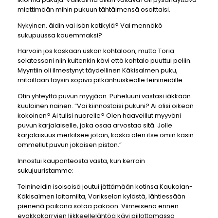
miettimään mihin pukuun tähtäimensä osoittaisi.
Nykyinen, äidin vai isän kotikylä? Vai mennäkö
sukupuussa kauemmaksi?
Harvoin jos koskaan uskon kohtaloon, mutta Toria
selatessani niin kuitenkin kävi että kohtalo puuttui peliin.
Myyntiin oli ilmestynyt täydellinen Käkisalmen puku,
mitoiltaan täysin sopiva pitkänhuiskealle teinineidille.
Otin yhteyttä puvun myyjään. Puheluuni vastasi iäkkään
kuuloinen nainen. “Vai kiinnostaisi pukuni? Ai olisi oikean
kokoinen? Ai tulisi nuorelle? Olen haaveillut myyväni
puvun karjalaiselle, joka osaa arvostaa sitä. Jolle
karjalaisuus merkitsee jotain, koska olen itse omin käsin
ommellut puvun jokaisen piston.”
Innostui kaupanteosta vasta, kun kerroin
sukujuuristamme:
Teinineidin isoisoisä joutui jättämään kotinsa Kaukolan-
Käkisalmen laitamilta, Varikselan kylästä, lähtiessään
pienenä poikana sotaa pakoon. Viimeisenä ennen
evakkokärryjen liikkeellelähtöä kävi piilottamassa