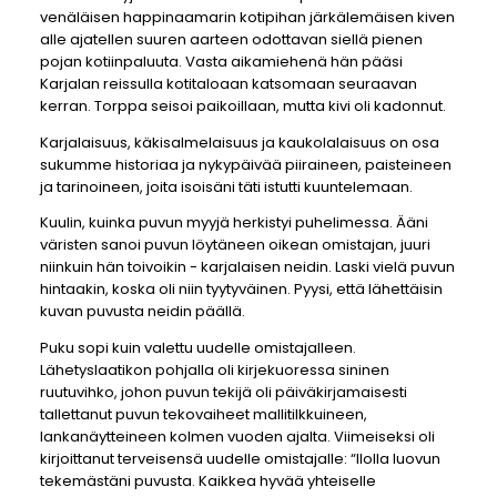
venäläisen happinaamarin kotipihan järkälemäisen kiven
alle ajatellen suuren aarteen odottavan siellä pienen
pojan kotiinpaluuta. Vasta aikamiehenä hän pääsi
Karjalan reissulla kotitaloaan katsomaan seuraavan
kerran. Torppa seisoi paikoillaan, mutta kivi oli kadonnut.
Karjalaisuus, käkisalmelaisuus ja kaukolalaisuus on osa
sukumme historiaa ja nykypäivää piiraineen, paisteineen
ja tarinoineen, joita isoisäni täti istutti kuuntelemaan.
Kuulin, kuinka puvun myyjä herkistyi puhelimessa. Ääni
väristen sanoi puvun löytäneen oikean omistajan, juuri
niinkuin hän toivoikin - karjalaisen neidin. Laski vielä puvun
hintaakin, koska oli niin tyytyväinen. Pyysi, että lähettäisin
kuvan puvusta neidin päällä.
Puku sopi kuin valettu uudelle omistajalleen.
Lähetyslaatikon pohjalla oli kirjekuoressa sininen
ruutuvihko, johon puvun tekijä oli päiväkirjamaisesti
tallettanut puvun tekovaiheet mallitilkkuineen,
lankanäytteineen kolmen vuoden ajalta. Viimeiseksi oli
kirjoittanut terveisensä uudelle omistajalle: “Ilolla luovun
tekemästäni puvusta. Kaikkea hyvää yhteiselle