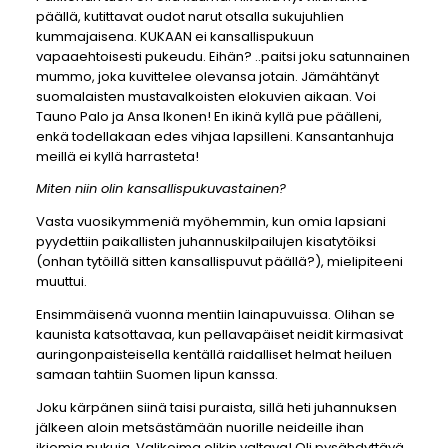
päällä, kutittavat oudot narut otsalla sukujuhlien
kummajaisena. KUKAAN ei kansallispukuun
vapaaehtoisesti pukeudu. Eihän? ..paitsi joku satunnainen
mummo, joka kuvittelee olevansa jotain. Jämähtänyt
suomalaisten mustavalkoisten elokuvien aikaan. Voi
Tauno Palo ja Ansa Ikonen! En ikinä kyllä pue päälleni,
enkä todellakaan edes vihjaa lapsilleni. Kansantanhuja
meillä ei kyllä harrasteta!
Miten niin olin kansallispukuvastainen?
Vasta vuosikymmeniä myöhemmin, kun omia lapsiani
pyydettiin paikallisten juhannuskilpailujen kisatytöiksi
(onhan tytöillä sitten kansallispuvut päällä?), mielipiteeni
muuttui.
Ensimmäisenä vuonna mentiin lainapuvuissa. Olihan se
kaunista katsottavaa, kun pellavapäiset neidit kirmasivat
auringonpaisteisella kentällä raidalliset helmat heiluen
samaan tahtiin Suomen lipun kanssa.
Joku kärpänen siinä taisi puraista, sillä heti juhannuksen
jälkeen aloin metsästämään nuorille neideille ihan
ikiomia pukuja. Valikoima olikin valtava! Oli pysähdyttävä