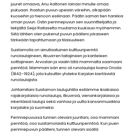
juuret omaava, Anu Aaltonen lainasi minulle omaa
pukuaan. Ihastuin puvun upeisiin väreihin, olkapään
kuoseihin ja hienoon esiliinaan. Päätin saman tien hankkia
oman puvun. Ostin perinnepuvun sen suunnittelijalta ja
tekijältä Seija Raitaselta muutama kuukausi myöhemmin.
Siitä lähtien olen pukenut puvun päälleni jokaiseen
tärkeään tapahtumaan ja tilaisuuteen.
Suistamolla on ainutlaatuinen kulttuuriperintö
runolaulajineen, itkuvirren taitajineen ja kanteleen
soittajineen. Arvostan ja vaalin tätä mammalta saamaani
perintöä. Mammani isän eno oli runolaulaja Iivana Onoila
(1842–1924), jota kutsuttiin yhdeksi Karjalan kiertävistä
runolaulajista.
Johtamillani Suistamon laulujuhlilla esitämme ikiaikaisia
rajakarjalaisia runolauluja, itkuvirsiä, vienankarjalaisia ja
inkeriläisiä lauluja sekä vanhaa ja uutta kansanmusiikkia
karjalaksi ja suomeksi.
Perinnepuvussa tunnen olevani juurillani, osa mammani
perintöä, osa suistamolaista kulttuuriperintöä. Kun puen
perinnepuvun päälleni, tunnen olevani sisällä