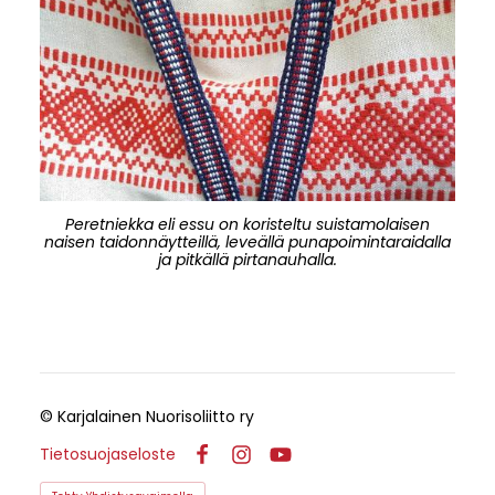
Peretniekka eli essu on koristeltu suistamolaisen
naisen taidonnäytteillä, leveällä punapoimintaraidalla
ja pitkällä pirtanauhalla.
©
Karjalainen Nuorisoliitto ry
Tietosuojaseloste
Facebook
Instagram
YouTube