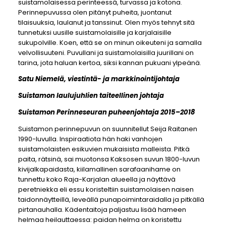
suistamolaisessa perinteessä, turvassa ja kotona.
Perinnepuvussa olen pitänyt puheita, juontanut
tilaisuuksia, laulanut ja tanssinut. Olen myös tehnyt sitä
tunnetuksi uusille suistamolaisille ja karjalaisille
sukupolville. Koen, että se on minun oikeuteni ja samalla
velvollisuuteni. Puvullani ja suistamolaisilla juurillani on
tarina, jota haluan kertoa, siksi kannan pukuani ylpeänä.
Satu Niemelä, viestintä- ja markkinointijohtaja
Suistamon laulujuhlien taiteellinen johtaja
Suistamon Perinneseuran puheenjohtaja 2015–2018
Suistamon perinnepuvun on suunnitellut Seija Raitanen
1990-luvulla. Inspiraatiota hän haki vanhojen
suistamolaisten esikuvien mukaisista malleista. Pitkä
paita, rätsinä, sai muotonsa Kaksosen suvun 1800-luvun
kivijalkapaidasta, kiilamallinen sarafaanihame on
tunnettu koko Raja-Karjalan alueella ja näyttävä
peretniekka eli essu koristeltiin suistamolaisen naisen
taidonnäytteillä, leveällä punapoimintaraidalla ja pitkällä
pirtanauhalla. Kädentaitoja paljastuu lisää hameen
helmaa heilauttaessa: paidan helma on koristettu