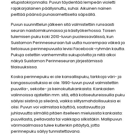
etupistokirjonnalla. Puvun täydentää lempeän violetti
rajakarjalainen päällysnuttu, suhai. Aikuinen nainen
peittää päänsä punasamettisella säpsällä.
Puvun suunnittelun jälkeen sitä valmistettiin runsaasti
seuran naistoimikunnassa ja käsityökerhossa. Toisen
tulemisen puku koki 2010-luvun puolessavälissä, kun
Suistamon Perinneseuraan tuli uutta nuorempaa väkeä ja
tietoisuus perinnepuvusta levisi Facebook-ryhmän kautta.
Pukuja ostettiin vanhemmilta sukupolvilta ja niitä alkoi
näkyä Suistamon Perinneseuran järjestämissä
tilaisuuksissa.
Koska perinnepuku ei ole kansallispuku, tarkkoja väri- ja
kangassuosituksia ei ole. 1990-luvun puvut valmistettiin
puuvilla-, sekoite- ja keinokuitukankaista. Kankaiden
valinnoissa ajateltiin mm. sitä, että kotiseutureissuilla puku
säilyisi siistinä ja sileänä, vaikka silitysmahdollisuuksia ei
olisi. Puvun voi valmistaa käyttöä, saatavuutta ja
juhlavuutta silmällä pitäen itselleen mieluisista kankaista:
puuvillasta, pellavasta tai vaikkapa silkistäkin. Mallipuvun
värimaailmassa tulee kuitenkin pitäytyä, jotta
perinnepuku säilyy tunnistettavana.