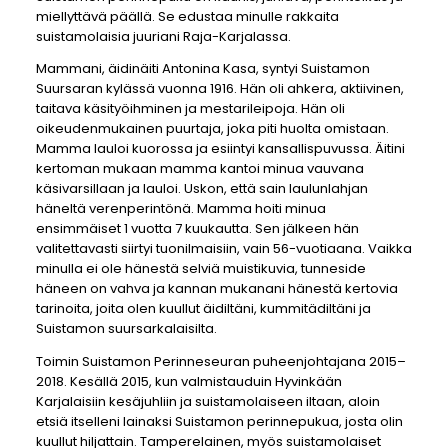
miellyttävä päällä. Se edustaa minulle rakkaita
suistamolaisia juuriani Raja-Karjalassa.
Mammani, äidinäiti Antonina Kasa, syntyi Suistamon
Suursaran kylässä vuonna 1916. Hän oli ahkera, aktiivinen,
taitava käsityöihminen ja mestarileipoja. Hän oli
oikeudenmukainen puurtaja, joka piti huolta omistaan.
Mamma lauloi kuorossa ja esiintyi kansallispuvussa. Äitini
kertoman mukaan mamma kantoi minua vauvana
käsivarsillaan ja lauloi. Uskon, että sain laulunlahjan
häneltä verenperintönä. Mamma hoiti minua
ensimmäiset 1 vuotta 7 kuukautta. Sen jälkeen hän
valitettavasti siirtyi tuonilmaisiin, vain 56-vuotiaana. Vaikka
minulla ei ole hänestä selviä muistikuvia, tunneside
häneen on vahva ja kannan mukanani hänestä kertovia
tarinoita, joita olen kuullut äidiltäni, kummitädiltäni ja
Suistamon suursarkalaisilta.
Toimin Suistamon Perinneseuran puheenjohtajana 2015–
2018. Kesällä 2015, kun valmistauduin Hyvinkään
Karjalaisiin kesäjuhliin ja suistamolaiseen iltaan, aloin
etsiä itselleni lainaksi Suistamon perinnepukua, josta olin
kuullut hiljattain. Tamperelainen, myös suistamolaiset