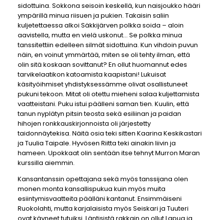
sidottuina. Sokkona seisoin keskellä, kun naisjoukko hääri
ympärillä minua riisuen ja pukien. Takaisin saliin
kuljetettaessa alkoi Säkkijärven polkka soida – aloin
aavistella, mutta en vielä uskonut... Se polkka minua
tanssitettiin edelleen silmät sidottuina. Kun vihdoin puvun
näin, en voinut ymmärtää, miten se oli tehty ilman, että
olin sitä koskaan sovittanut? En ollut huomannut edes
tarvikelaatikon katoamista kaapistani! Lukuisat
käsityöihmiset yhdistyksessämme olivat osallistuneet
pukuni tekoon. Mitat oli otettu mieheni salaa kuljettamista
vaatteistani. Puku istui päälleni saman tien. Kuulin, että
tanun nyplätyn pitsin teosta sekä esiliinan ja paidan
hihojen ronkkauskirjonnoista oli järjestetty
taidonnäytekisa. Näitä osia teki sitten Kaarina Keskikastari
ja Tuulia Taipale. Hyvösen Riitta teki ainakin liivin ja
hameen. Upokkaat olin sentään itse tehnyt Murron Maran
kurssilla aiemmin.
Kansantanssin opettajana sekä myös tanssijana olen
monen monta kansallispukua kuin myös muita
esiintymisvaatteita päälläni kantanut. Ensimmäiseni
Ruokolahti, mutta karjalaisista myös Seiskari ja Tuuteri
ovat käyneet tutuiksi. Läntisistä rakkain on ollut Lapua ja