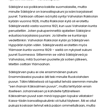
Säkkijärvi soi polkkana kaikille suomalaisille, mutta
minulle Säkkijärvi on kansallispukuni ja isäni karjalaiset
juuret. Tarkkaan ottaen isä kyllä syntyi Vahvialan Rakkolan
kylään vuonna 1926, mutta Rakkolan kylä oli erotettu
Säkkijärvestä vasta vuonna 1921, kun uusi Vahvialan kunta
perustettiin. Joten pukuperinnettä ajatellen Säkkijärvi
edustaa karjalaisia juuriani. Ja lähelle se kuntaraja
vedettiinkin: Vahvialan Rakkolan kylän ja Säkkijärven
Hyppälän kylän väliin. Säkkijärvestä erotettiin myös
Ylämaan kunta vuonna 1929 – siellä on nykyiset sukuni
juuret Suomessa. Sittemmin se vähä Säkkijärveä ja
Vahvialaa, mitä Suomen puolelle jäi sotien jälkeen,
liitettiin osittain Ylämaahan.
Säkkijärven puku ei ole ensimmäinen pukuni.
Ensimmäiseksi puvuksi äiti teki minulle Ruokolahden
puvun. Tätini Mikkelissä oli lupaillut tehdä aiemmin minulle
”sen ihanan Käkisalmen puvun”, mutta tehtyään ensin
itselleen Johanneksen ja kahdelle tyttärelleen
Käkisalmen puvut sain minä loppujen lopuksi villatakin!
Kaisa-tädin kansallispukutinki oli tullut täyteen. Äiti ei ollut
pukuja koskaan tehnyt eikä paljon ommellutkaan, mutta