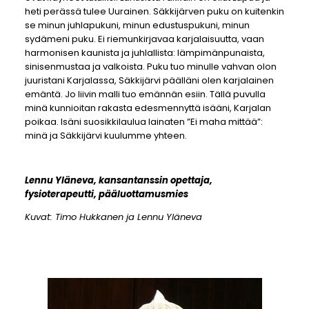
heti perässä tulee Uurainen. Säkkijärven puku on kuitenkin
se minun juhlapukuni, minun edustuspukuni, minun
sydämeni puku. Ei riemunkirjavaa karjalaisuutta, vaan
harmonisen kaunista ja juhlallista: lämpimänpunaista,
sinisenmustaa ja valkoista. Puku tuo minulle vahvan olon
juuristani Karjalassa, Säkkijärvi päälläni olen karjalainen
emäntä. Jo liivin malli tuo emännän esiin. Tällä puvulla
minä kunnioitan rakasta edesmennyttä isääni, Karjalan
poikaa. Isäni suosikkilaulua lainaten ”Ei maha mittää”:
minä ja Säkkijärvi kuulumme yhteen.
Lennu Yläneva, kansantanssin opettaja,
fysioterapeutti, pääluottamusmies
Kuvat: Timo Hukkanen ja Lennu Yläneva