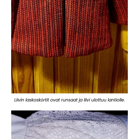
Liivin laskoskörtit ovat runsaat ja liivi ulottuu lantiolle.