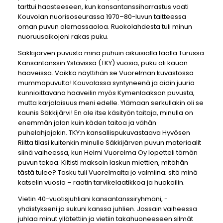
tarttui haasteeseen, kun kansantanssiharrastus vaati
Kouvolan nuorisoseurassa 1970–80-luvun taitteessa
oman puvun olemassaoloa. Ruokolahdesta tuli minun
nuoruusaikojeni rakas puku.
Säkkijärven puvusta minä puhuin aikuisiällä täällä Turussa
Kansantanssin Ystävissä (TKY) vuosia, puku oli kauan
haaveissa. Vaikka näyttihän se Vuorelman kuvastossa
mummopuvulta! Kouvolassa syntyneenä ja äidin juuria
kunnioittavana haaveilin myös Kymenlaakson puvusta,
mutta karjalaisuus meni edelle. Ylämaan serkullakin oli se
kaunis Säkkijärvi! En ole itse käsityön taitaja, minulla on
enemmän jalan kuin käden taitoa ja vähän
puhelahjojakin. TKY:n kansallispukuvastaava Hyvösen
Riitta tilasi kuitenkin minulle Säkkijärven puvun materiaalit
siinä vaiheessa, kun Helmi Vuorelma Oy lopetteli tämän
puvun tekoa. Kiltisti maksoin laskun miettien, mitähän
tästä tulee? Tasku tuli Vuorelmalta jo valmiina; sitä minä
katselin vuosia – raotin tarvikelaatikkoa ja huokailin.
Vietin 40-vuotisjuhliani kansantanssiryhmäni, -
yhdistykseni ja sukuni kanssa juhlien. Jossain vaiheessa
juhlaa minut yllätettiin ja vietiin takahuoneeseen silmät