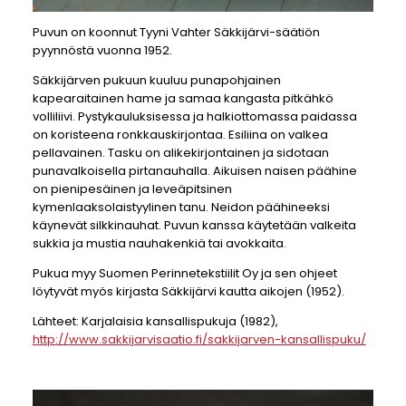
Puvun on koonnut Tyyni Vahter Säkkijärvi-säätiön
pyynnöstä vuonna 1952.
Säkkijärven pukuun kuuluu punapohjainen
kapearaitainen hame ja samaa kangasta pitkähkö
volliliivi. Pystykauluksisessa ja halkiottomassa paidassa
on koristeena ronkkauskirjontaa. Esiliina on valkea
pellavainen. Tasku on alikekirjontainen ja sidotaan
punavalkoisella pirtanauhalla. Aikuisen naisen päähine
on pienipesäinen ja leveäpitsinen
kymenlaaksolaistyylinen tanu. Neidon päähineeksi
käynevät silkkinauhat. Puvun kanssa käytetään valkeita
sukkia ja mustia nauhakenkiä tai avokkaita.
Pukua myy Suomen Perinnetekstiilit Oy ja sen ohjeet
löytyvät myös kirjasta Säkkijärvi kautta aikojen (1952).
Lähteet: Karjalaisia kansallispukuja (1982),
http://www.sakkijarvisaatio.fi/sakkijarven-kansallispuku/