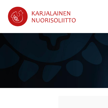
Siirry
sivun
sisältöön
Karjalainen Nuorisoliitto ry