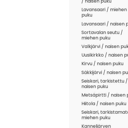
/ naisen puku
Lavansaari / miehen
puku
Lavansaari / naisen 
Sortavalan seutu /
miehen puku
Valkjärvi / naisen pu
Uusikirkko / naisen 
Kirvu / naisen puku
Säkkijärvi / naisen p
Seiskari, tarkistettu /
naisen puku
Metsäpirtti / naisen
Hiitola / naisen puku
Seiskari, tarkistamat
miehen puku
Kanneljärven