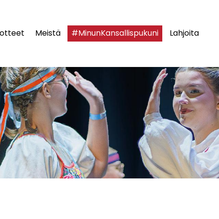
otteet
Meistä
#MinunKansallispukuni
Lahjoita