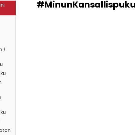
#MinunKansallispukun
ni
n /
ku
uku
n
n
uku
u
maton