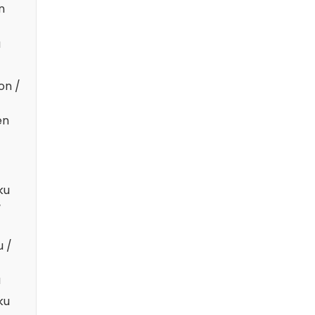
n
u
on /
en
ku
/
u /
u
ku