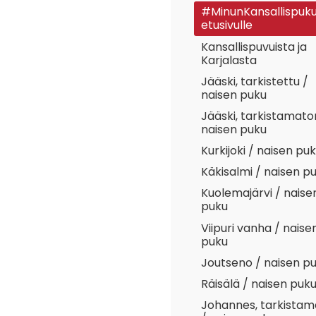
#MinunKansallispuku
etusivulle
Kansallispuvuista ja
Karjalasta
Jääski, tarkistettu /
naisen puku
Jääski, tarkistamato
naisen puku
Kurkijoki / naisen pu
Käkisalmi / naisen p
Kuolemajärvi / naise
puku
Viipuri vanha / naise
puku
Joutseno / naisen p
Räisälä / naisen puk
Johannes, tarkista