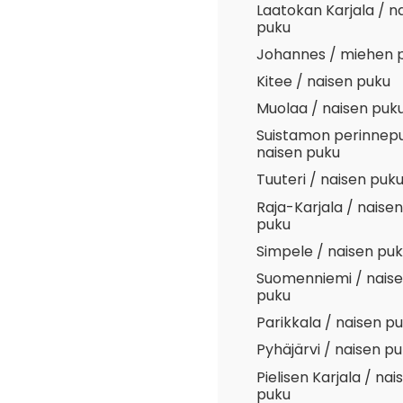
Laatokan Karjala / n
puku
Johannes / miehen 
Kitee / naisen puku
Muolaa / naisen puk
Suistamon perinnepu
naisen puku
Tuuteri / naisen puk
Raja-Karjala / naisen
puku
Simpele / naisen pu
Suomenniemi / nais
puku
Parikkala / naisen p
Pyhäjärvi / naisen p
Pielisen Karjala / nai
puku