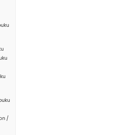
puku
ku
puku
uku
 puku
on /