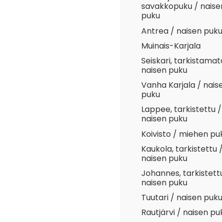
savakkopuku / naise
puku
Antrea / naisen puk
Muinais-Karjala
Seiskari, tarkistamat
naisen puku
Vanha Karjala / nais
puku
Lappee, tarkistettu /
naisen puku
Koivisto / miehen pu
Kaukola, tarkistettu 
naisen puku
Johannes, tarkistett
naisen puku
Tuutari / naisen puk
Rautjärvi / naisen pu