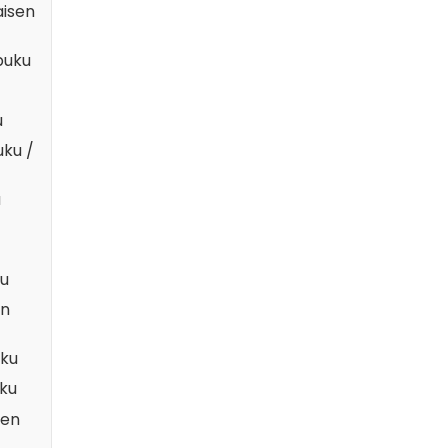
aisen
puku
u
ku /
u
ku
en
uku
uku
sen