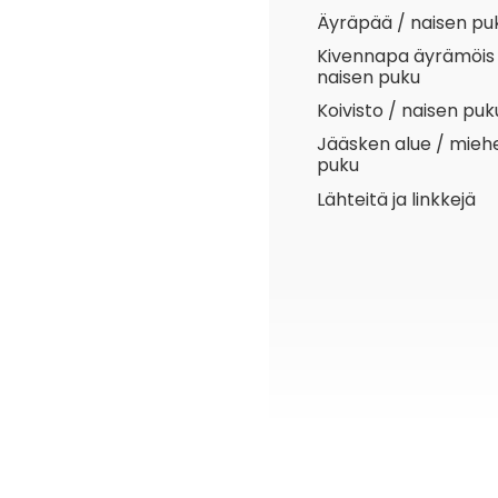
Äyräpää / naisen pu
Kivennapa äyrämöis
naisen puku
Koivisto / naisen puk
Jääsken alue / mieh
puku
Lähteitä ja linkkejä